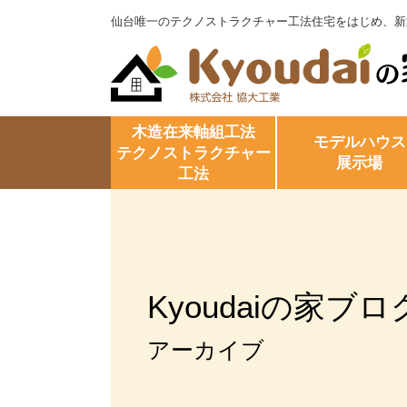
仙台唯一のテクノストラクチャー工法住宅をはじめ、新
木造在来軸組工法
モデルハウス
テクノストラクチャー
展示場
工法
Kyoudaiの家ブロ
アーカイブ