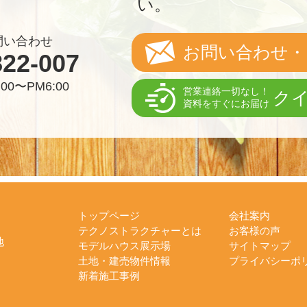
い。
問い合わせ
お問い合わせ・
822-007
00〜PM6:00
営業連絡一切なし！
ク
資料をすぐにお届け
トップページ
会社案内
テクノストラクチャーとは
お客様の声
地
モデルハウス展示場
サイトマップ
土地・建売物件情報
プライバシーポ
新着施工事例