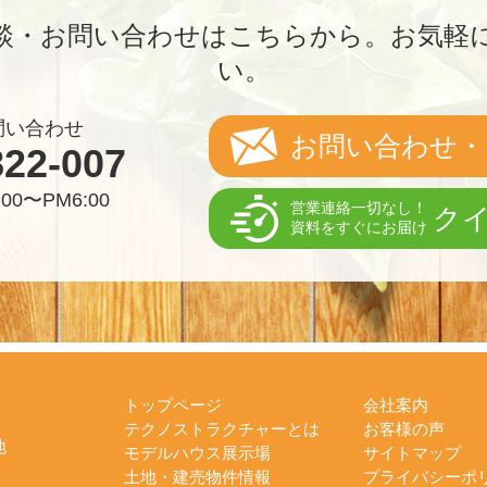
談・お問い合わせはこちらから。
お気軽
い。
問い合わせ
お問い合わせ・
822-007
00〜PM6:00
営業連絡一切なし！
ク
資料をすぐにお届け
トップページ
会社案内
テクノストラクチャーとは
お客様の声
地
モデルハウス展示場
サイトマップ
土地・建売物件情報
プライバシーポ