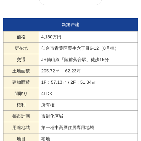
新築戸建
価格
4,180万円
所在地
仙台市青葉区栗生六丁目6-12（8号棟）
交通
JR仙山線「陸前落合駅」徒歩15分
土地面積
205.72㎡ 62.23坪
建物面積
1F：57.13㎡ / 2F：51.34㎡
間取り
4LDK
権利
所有権
都市計画
市街化区域
用途地域
第一種中高層住居専用地域
地目
宅地