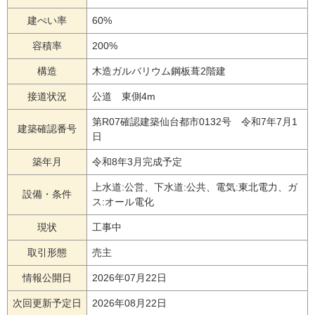
建ぺい率
60%
容積率
200%
構造
木造ガルバリウム鋼板葺2階建
接道状況
公道 東側4m
第R07確認建築仙台都市0132号 令和7年7月1
建築確認番号
日
築年月
令和8年3月完成予定
上水道:公営、下水道:公共、電気:東北電力、ガ
設備・条件
ス:オール電化
現状
工事中
取引形態
売主
情報公開日
2026年07月22日
次回更新予定日
2026年08月22日