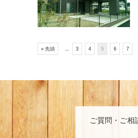
« 先頭
...
3
4
5
6
7
ご質問・ご相