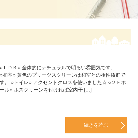
○ＬＤＫ○ 全体的にナチュラルで明るい雰囲気です。
○和室○ 黄色のプリーツスクリーンは和室との相性抜群で
す。 ○トイレ○ アクセントクロスを使いました☆ ○２Ｆホ
ール○ ホスクリーンを付ければ室内干 […]
続きを読む