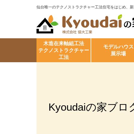
仙台唯一のテクノストラクチャー工法住宅をはじめ、新
木造在来軸組工法
モデルハウス
テクノストラクチャー
展示場
工法
Kyoudaiの家ブロ