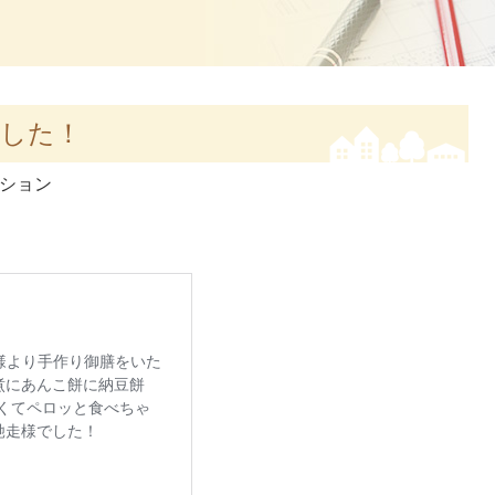
ました！
ション