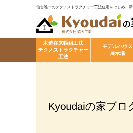
仙台唯一のテクノストラクチャー工法住宅をはじめ、新
木造在来軸組工法
モデルハウス
テクノストラクチャー
展示場
工法
Kyoudaiの家ブロ