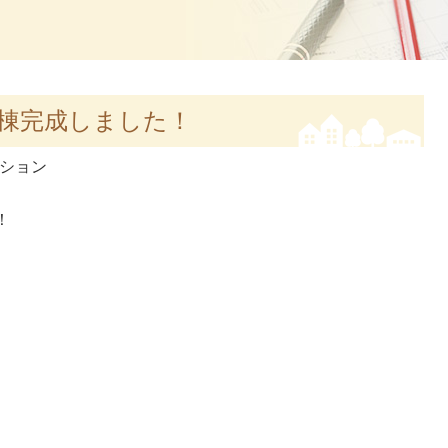
棟完成しました！
ション
！