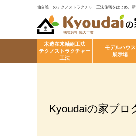
仙台唯一のテクノストラクチャー工法住宅をはじめ、新
木造在来軸組工法
モデルハウス
テクノストラクチャー
展示場
工法
Kyoudaiの家ブロ