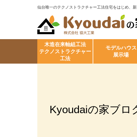
仙台唯一のテクノストラクチャー工法住宅をはじめ、新
木造在来軸組工法
モデルハウス
テクノストラクチャー
展示場
工法
Kyoudaiの家ブロ