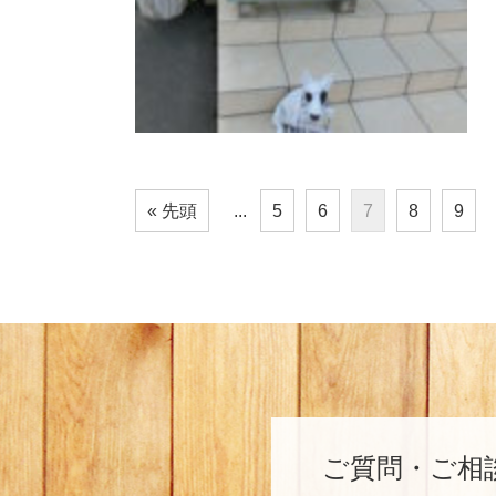
« 先頭
...
5
6
7
8
9
ご質問・ご相