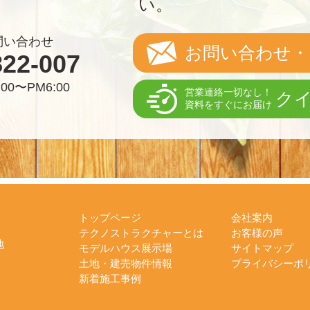
い。
問い合わせ
お問い合わせ・
822-007
00〜PM6:00
営業連絡一切なし！
ク
資料をすぐにお届け
トップページ
会社案内
テクノストラクチャーとは
お客様の声
地
モデルハウス展示場
サイトマップ
土地・建売物件情報
プライバシーポ
新着施工事例