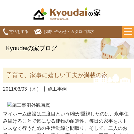
電話をする
お問い合わせ・カタログ請求
Kyoudaiの家ブログ
子育て、家事に嬉しい工夫が満載の家
2011/03/03（木）
施工事例
マイホーム建設は二度目というI様が重視したのは、永年住
み続けることで気になる建物の耐震性、毎日の家事をスト
レスなく行うための生活動線と間取り、そして、二人のお